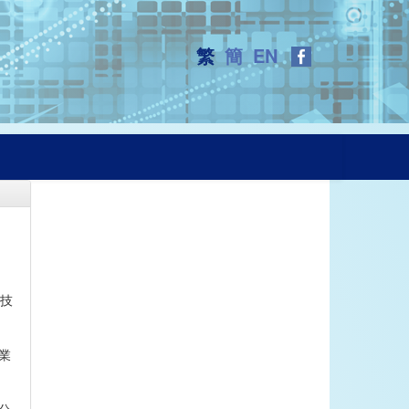
繁
簡
EN
科技
業
分